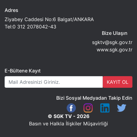
Adres
Ziyabey Caddesi No:6 Balgat/ANKARA
Tel:0 312 2078042-43
Bize Ulaşın
sgktv@sgk.gov.tr
www.sgk.gov.tr
E-Bültene Kayıt
KAYIT OL
Bizi Sosyal Medyadan Takip Edin
© SGK TV - 2026
Basın ve Halkla İlişkiler Müşavirliği