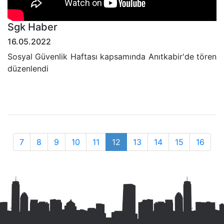
Sgk Haber
16.05.2022
Sosyal Güvenlik Haftası kapsamında Anıtkabir'de tören
düzenlendi
7
8
9
10
11
12
13
14
15
16