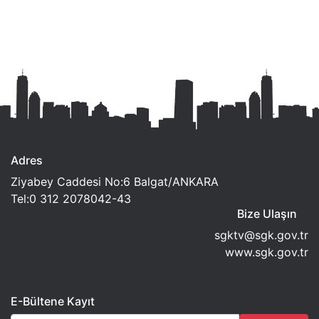
Adres
Ziyabey Caddesi No:6 Balgat/ANKARA
Tel:0 312 2078042-43
Bize Ulaşın
sgktv@sgk.gov.tr
www.sgk.gov.tr
E-Bültene Kayıt