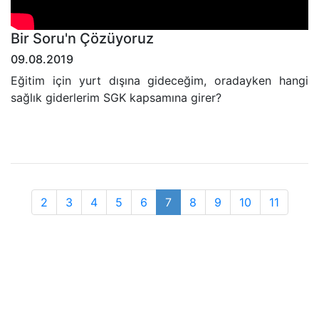
Bir Soru'n Çözüyoruz
09.08.2019
Eğitim için yurt dışına gideceğim, oradayken hangi
sağlık giderlerim SGK kapsamına girer?
2
3
4
5
6
7
8
9
10
11