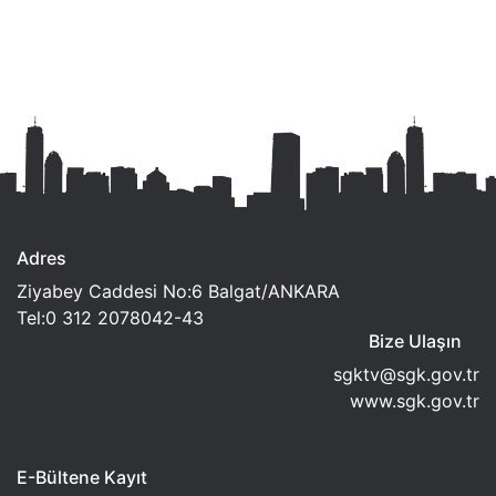
Adres
Ziyabey Caddesi No:6 Balgat/ANKARA
Tel:0 312 2078042-43
Bize Ulaşın
sgktv@sgk.gov.tr
www.sgk.gov.tr
E-Bültene Kayıt