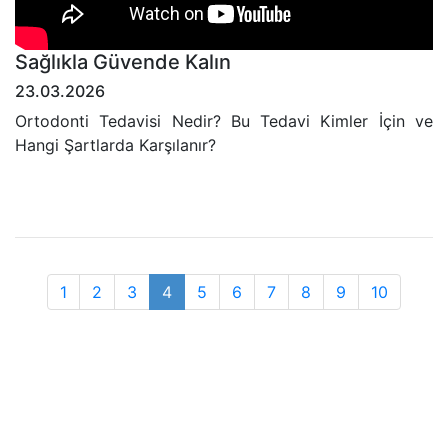
Sağlıkla Güvende Kalın
23.03.2026
Ortodonti Tedavisi Nedir? Bu Tedavi Kimler İçin ve
Hangi Şartlarda Karşılanır?
1
2
3
4
5
6
7
8
9
10