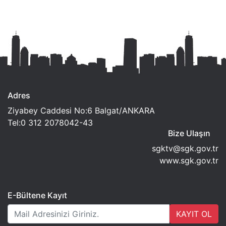
Adres
Ziyabey Caddesi No:6 Balgat/ANKARA
Tel:0 312 2078042-43
Bize Ulaşın
sgktv@sgk.gov.tr
www.sgk.gov.tr
E-Bültene Kayıt
KAYIT OL