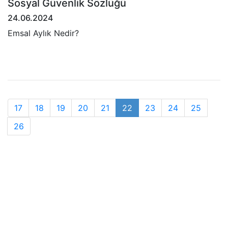
Sosyal Güvenlik Sözlüğü
24.06.2024
Emsal Aylık Nedir?
17
18
19
20
21
22
23
24
25
26