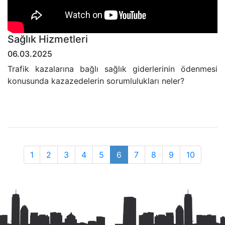
Sağlık Hizmetleri
06.03.2025
Trafik kazalarına bağlı sağlık giderlerinin ödenmesi
konusunda kazazedelerin sorumlulukları neler?
1
2
3
4
5
6
7
8
9
10