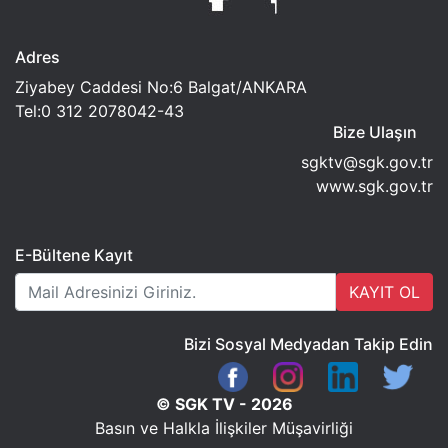
Adres
Ziyabey Caddesi No:6 Balgat/ANKARA
Tel:0 312 2078042-43
Bize Ulaşın
sgktv@sgk.gov.tr
www.sgk.gov.tr
E-Bültene Kayıt
KAYIT OL
Bizi Sosyal Medyadan Takip Edin
© SGK TV - 2026
Basın ve Halkla İlişkiler Müşavirliği