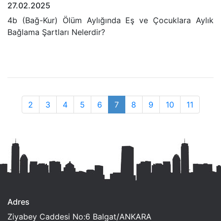
27.02.2025
4b (Bağ-Kur) Ölüm Aylığında Eş ve Çocuklara Aylık
Bağlama Şartları Nelerdir?
2
3
4
5
6
7
8
9
10
11
Adres
Ziyabey Caddesi No:6 Balgat/ANKARA