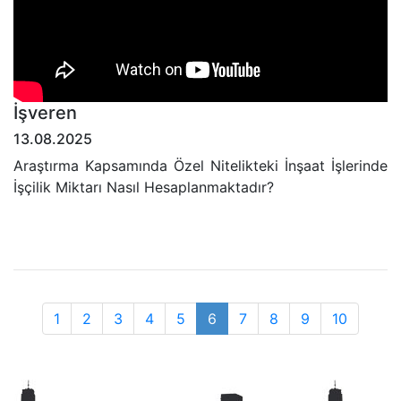
İşveren
13.08.2025
Araştırma Kapsamında Özel Nitelikteki İnşaat İşlerinde
İşçilik Miktarı Nasıl Hesaplanmaktadır?
1
2
3
4
5
6
7
8
9
10