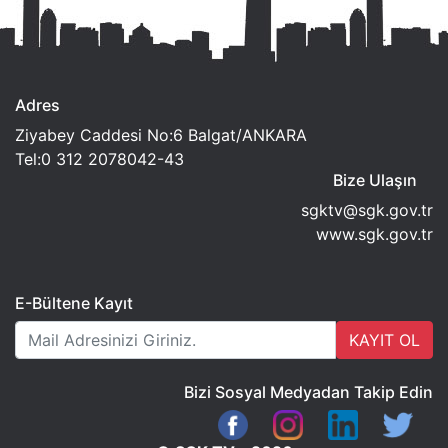
Adres
Ziyabey Caddesi No:6 Balgat/ANKARA
Tel:0 312 2078042-43
Bize Ulaşın
sgktv@sgk.gov.tr
www.sgk.gov.tr
E-Bültene Kayıt
KAYIT OL
Bizi Sosyal Medyadan Takip Edin